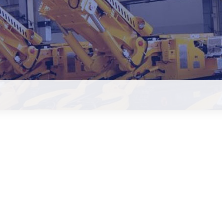
型号掘进机,三一掘进机与佳木斯掘进机的价
期：
2022-03-06
人气：
128853