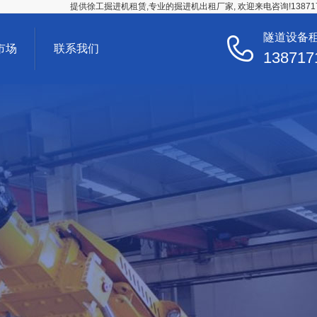
提供徐工掘进机租赁,专业的掘进机出租厂家, 欢迎来电咨询!138717
隧道设备
市场
联系我们
138717