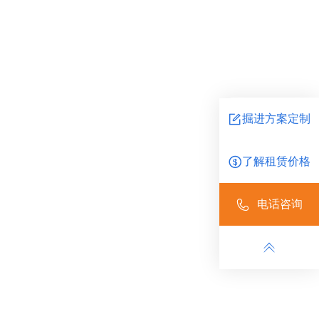
占有率又NO1。而其他中小型掘进设备厂家也占有一定的市场率
场价格
大概在250万—290万之间。三一掘进机会达到300万，而
说一些液压原件、轴承，密封件等是否是进口的还是国产的。因
掘进方案定制
件液压件等也有保障。
了解租赁价格
电话咨询
踩