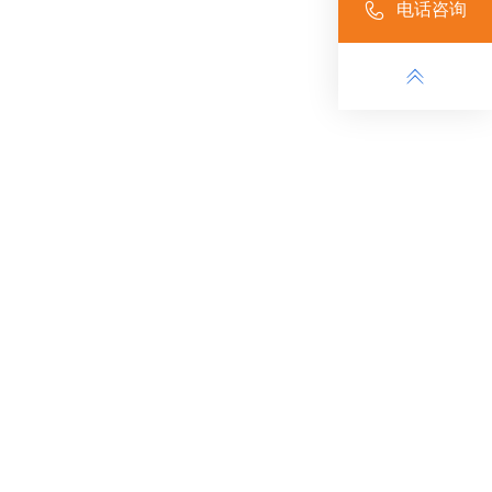
电话咨询
道掘进机出租
果洛藏族自治州煤岩/半煤岩掘进机