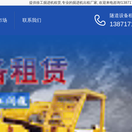
提供徐工掘进机租赁,专业的掘进机出租厂家, 欢迎来电咨询!138717
隧道设备
市场
联系我们
138717